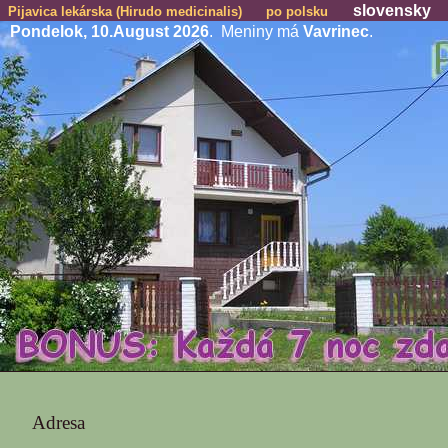
slovensky
Pijavica lekárska (Hirudo medicinalis)
po polsku
Pondelok, 10.August 2026
. Meniny má
Vavrinec
.
Adresa