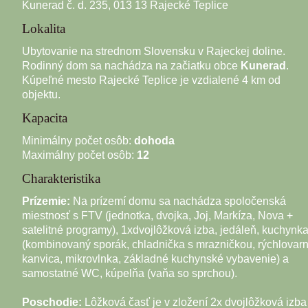
Kunerad č. d. 235, 013 13 Rajecké Teplice
Lokalita
Ubytovanie na strednom Slovensku v Rajeckej doline.
Rodinný dom sa nachádza na začiatku obce
Kunerad
.
Kúpeľné mesto Rajecké Teplice je vzdialené 4 km od
objektu.
Kapacita
Minimálny počet osôb:
dohoda
Maximálny počet osôb:
12
Charakteristika
Prízemie:
Na prízemí domu sa nachádza spoločenská
miestnosť s FTV (jednotka, dvojka, Joj, Markíza, Nova +
satelitné programy), 1xdvojlôžková izba, jedáleň, kuchynk
(kombinovaný sporák, chladnička s mrazničkou, rýchlovar
kanvica, mikrovlnka, základné kuchynské vybavenie) a
samostatné WC, kúpelňa (vaňa so sprchou).
Poschodie:
Lôžková časť je v zložení 2x dvojlôžková izba 