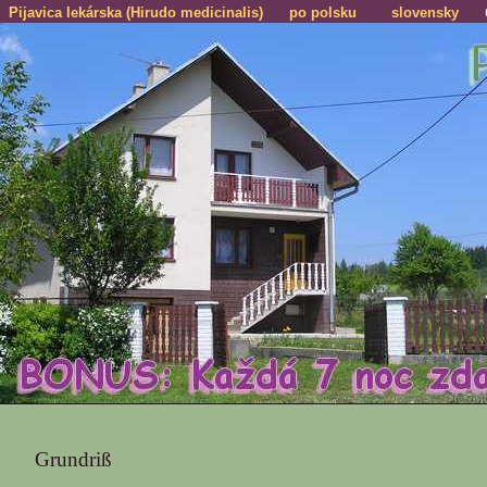
Pijavica lekárska (Hirudo medicinalis)
po polsku
slovensky
Grundriß