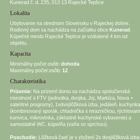
Kunerad č. d. 235, 013 13 Rajecké Teplice
Lokalita
Ubytovanie na strednom Slovensku v Rajeckej doline.
Rodinný dom sa nachádza na začiatku obce
Kunerad
.
Kúpeľné mesto Rajecké Teplice je vzdialené 4 km od
objektu.
Kapacita
Minimálny počet osôb:
dohoda
Maximálny počet osôb:
12
Charakteristika
Prízemie:
Na prízemí domu sa nachádza spoločenská
miestnosť s FTV (jednotka, dvojka, Joj, Markíza, Nova +
satelitné programy), 1xdvojlôžková izba, jedáleň, kuchynk
(kombinovaný sporák, chladnička s mrazničkou, rýchlovar
kanvica, mikrovlnka, základné kuchynské vybavenie) a
samostatné WC, kúpelňa (vaňa so sprchou).
Poschodie:
Lôžková časť je v zložení 2x dvojlôžková izba 