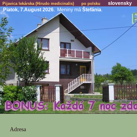
slovensky
Pijavica lekárska (Hirudo medicinalis)
po polsku
Piatok, 7.August 2026
. Meniny má
Štefánia
.
Adresa